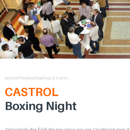
bestzeit
/
Projekte
/Meetings & Events
CASTROL
Boxing Night