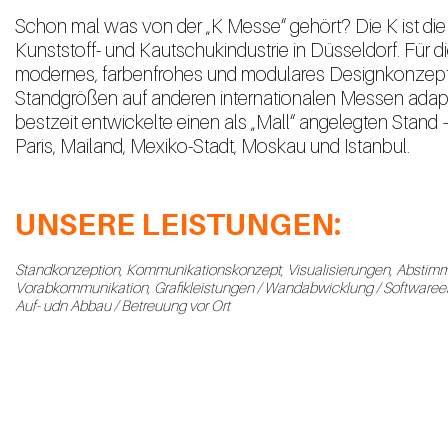
Schon mal was von der „K Messe“ gehört? Die K ist di
Kunststoff- und Kautschukindustrie in Düsseldorf. Für d
modernes, farbenfrohes
und modulares Designkonzept, 
Standgrößen auf anderen internationalen Messen adaptie
bestzeit entwickelte einen als „Mall“ angelegten Stand –
Paris, Mailand, Mexiko-Stadt, Moskau und Istanbul.
UNSERE LEISTUNGEN:
Standkonzeption, Kommunikationskonzept, Visualisierungen, Abstim
Vorabkommunikation, Grafikleistungen / Wandabwicklung / Softwareen
Auf- udn Abbau / Betreuung vor Ort